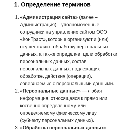
1. Определение терминов
Разработка градостроительной
документации
«Администрация сайта»
(далее –
Архитектурно-градостроительная
Администрация) – уполномоченные
концепция
сотрудники на управление сайтом ООО
Эффективное использование активов
«КонТраст», которые организуют и (или)
О компании
осуществляют обработку персональных
данных, а также определяет цели обработки
Контакты
персональных данных, состав
Кейсы
персональных данных, подлежащих
обработке, действия (операции),
Блог
CONTRUST, 2014-2026
совершаемые с персональными данными.
Политика конфиденциальности
«Персональные данные»
— любая
информация, относящаяся к прямо или
Услуги
косвенно определенному, или
О компании
определяемому физическому лицу
Преимущества
(субъекту персональных данных).
Контакты
«Обработка персональных данных»
—
Реквизиты