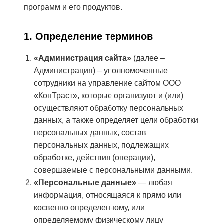
программ и его продуктов.
Независимая оценка и экспертиза
1. Определение терминов
Разработка градостроительной
документации
«Администрация сайта»
(далее –
Архитектурно-градостроительная
Администрация) – уполномоченные
концепция
сотрудники на управление сайтом ООО
Эффективное использование активов
«КонТраст», которые организуют и (или)
О компании
осуществляют обработку персональных
данных, а также определяет цели обработки
Контакты
персональных данных, состав
Кейсы
персональных данных, подлежащих
обработке, действия (операции),
Блог
CONTRUST, 2014-2026
совершаемые с персональными данными.
Политика конфиденциальности
«Персональные данные»
— любая
информация, относящаяся к прямо или
Услуги
косвенно определенному, или
О компании
определяемому физическому лицу
Преимущества